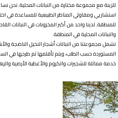
للزينة مع مجموعة مختارة من النباتات المحلية. نحن نسا
استشاريي ومقاولي المناظر الطبيعية للمساعدة في اختيار
للمنطقة. لدينا واحد من أكبر المخزونات في النباتات القاح
والنباتات المحلية في المنطقة.
تشمل مجموعتنا من النباتات أشجار النخيل الناضجة والأشج
المستوردة حسب الطلب، ويتم تأقلمها ثم طرحها في السو
خدمة مماثلة للشجيرات والكروم والأغطية الأرضية والزه